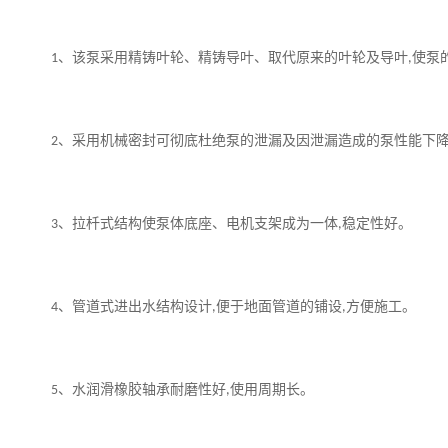
、该泵采用精铸叶轮、精铸导叶、取代原来的叶轮及导叶
使泵
1
,
、采用机械密封可彻底杜绝泵的泄漏及因泄漏造成的泵性能下
2
、拉杄式结构使泵体底座、电机支架成为一体
稳定性好。
3
,
、管道式进出水结构设计
便于地面管道的铺设
方便施工。
4
,
,
、水润滑橡胶轴承耐磨性好
使用周期长。
5
,