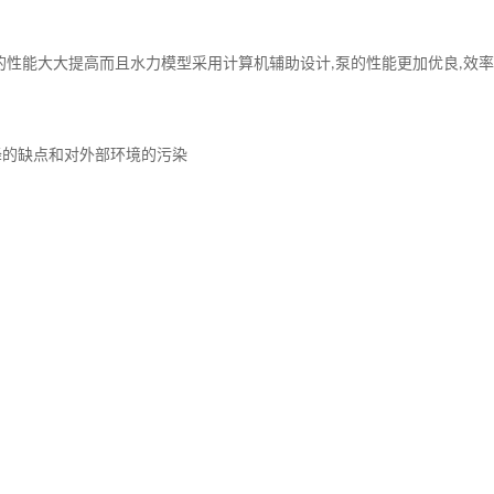
的性能大大提高而且水力模型采用计算机辅助设计
泵的性能更加优良
效率
,
,
降的缺点和对外部环境的污染