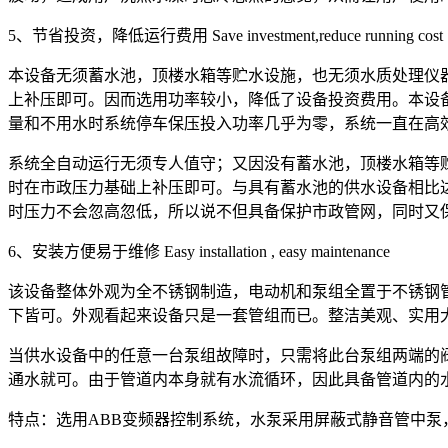
5、节省投资，降低运行费用 Save investment,reduce running 
本设备无须蓄水池，顶楼水箱等贮水设施，也无须水质处理仪
上补压即可。因而选用功率较小，降低了设备投资费用。本设
量和不用水时系统停车保压投入功率几乎为零，系统一直在
系统全自动运行无须专人值守；又因没有蓄水池，顶楼水箱等
时在市政压力基础上补压即可。与具有蓄水池的供水设备相比
时压力不会忽高忽低，所以说不但具备保护市政管网，同时又保
6、安装方便易于维修 Easy installation , easy maintenance
该设备整体外观为全不锈钢制造，电动机和泵组全置于不锈钢
下皆可。外观看起来设备只是一套管组而已。整洁美观、
当供水设备中的任意一台泵组故障时，只需将此台泵组两端的
通水就可。由于管道内本身就有水流循环，因此具备管道内的
特点：选用ABB变频器控制系统，水泵采用屏蔽式静音管中泵