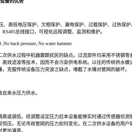
水设备的优势
恒压、高低电压保护、欠相保护、漏电保护、过载保护、过热保护
RS485总线接口，可视化远程调整、监测和维护。
ack pressure, No water hammer
二次供水过程中机器震颤扰民的缺点。
过流部件均采用不锈钢等
、高效滤波等技术，因而不会污染供电系统。以往的传统供水模
锤，克服传统设备压力突波之缺点，堵截了水锤对管网的破坏。
政自来水压力供水。
调高或调低，经调整设定压力后本设备能够实时通过传感器侦测
现恒压。无论市政管网的压力如何变化，在二次供水设备的用户
时更加满意。