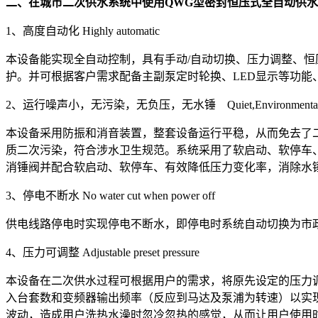
二、在城市二次供水系统中使用QWG型密封恒压式全自动供
1、高度自动化 Highly automatic
本设备能实现全自动控制，具有手动/自动切换、压力调整、
护。并可根据客户需求配备主副泵定时轮换、LED显示等功能、
2、运行噪声小，无污染，无负压，无水锤 Quiet,Environmental ,No b
本设备采用防振和消音装置，整套设备运行平稳，从而免去了
质二次污染，符合涉水卫生规范。系统采用了软启动、软停车
消锤阀并配合软启动、软停车、有效降低压力变化率，消除水
3、停电不断水 No water cut when power off
供电线路停电时实现停电不断水，即停电时系统自动切换为市
4、压力可调整 Adjustable preset pressure
本设备在二次供水过程可根据用户的需求，将原先设定的压力
入台套数和变频器输出频率（反应到马达及泵浦为转速）以实
波动，造成用户洗热水澡时忽冷忽热的感觉，从而让用户使用