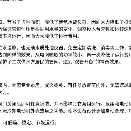
cost
器，节省了占地面积，降低了建筑承载负荷，因而大大降低了投
备保证管道恒压是根据用水量的变化，调整投入台套数和运转速
高效率点运行，因而大大降低了运行费用。
贮水设施，也无须水质处理仪器，免去定期清洗、消毒等工作，
达到同样的效果，从电网吸取的功率较小，再一次降低了运行费
护了二次供水方居民的管网，达到“双管齐备”的神奇效果。
管内，无需专业泵房，或竖或卧，可任意放置室内外，无需遮风
实用大方。
阀门关闭后即可任意拆装，并不影响其它泵组运行。泵组和电动
水流冷却电动机外壳热量之功能。使本设备设计更加自动合理，
，可
低噪、稳定、节能运行。