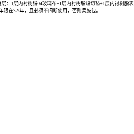
铺层：1层内衬树脂04玻璃布+1层内衬树脂短切毡+1层内衬树脂表
年限在3-5年，且必须不间断使用，否则易鼓包。