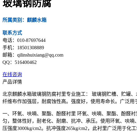
玻璃钢防腐
所属类别：麒麟水箱
联系方式
电话：010-87697644
手机：18501308889
邮箱：qilinshuixiang@qq.com
QQ：516400462
在线咨询
产品详情
北京麒麟水箱玻璃钢防腐衬里专业施工： 玻璃钢贮槽、贮罐
纤维布作加强层，耐腐蚀性高。强度好，使用寿命长。广泛用
一、环氧、呋喃、聚酯、酚醛衬里 环氧、呋喃、聚酯、酚醛
匀，整体性好，耐老化、耐磨、抗冲、承压。使用环氧、呋喃
压强度3000kg/cm2。抗冲强度265kg/cm2，此衬里广