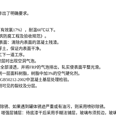
验作出了明确要求。
有效氯17%），耐温60℃以下。
《建筑防腐工程及验收规范》。
内表面：清除内表面的混凝土残渣。
浮土，保证内表面干净。
工下一道工序。
积层时出现空洞气泡。
全部浸透，并将FRP的气泡排出，轧实使表面平整光滑。
刷一层面料树脂，树脂中加3%的空气硬化剂。
50212-2002中混凝土基层处理检验。
测可见的裂纹及分层。
、除锈、如果遇到罐体锈迹严重或有油污，则采用喷砂除锈。
增强层铺层：待底漆干后采用手糊法铺层，玻璃布须剪边，玻璃布