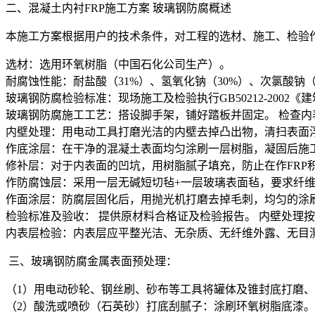
二、混凝土内衬FRP施工方案 玻璃钢防腐概述
本施工方案根据用户的技术条件，对工程的选材、施工、检
选材：选用环氧树脂（中国石化公司生产）。
耐腐蚀性能：耐盐酸（31%）、氢氧化钠（30%）、次氯酸钠（
玻璃钢防腐检验标准：现场施工及检验执行GB50212-2002
玻璃钢防腐施工工艺：搭设脚手架，铺好踏板并固定。 检查
内壁处理：用电动工具打磨光洁的内壁去掉凸出物，清扫表面
作底涂层：在干净的混凝土表面均匀涂刷一层树脂，凝固后施
修补层：对于内表面的凹坑，用树脂腻子填充，防止在作FRP
作防腐蚀层：采用一层无碱短切毡+一层玻璃表面毡，要求纤维
作面涂层：防腐层固化后，用抛光机打磨去掉毛刺，均匀的涂
检验标准及验收： 提供原材料合格证及检验报告。 内壁处理按GB
内表层检验：内表层应平整光洁、无杂质、无纤维外露、无目
三、玻璃钢防腐金属表面预处理：
（1）用电动砂轮、钢丝刷、砂布等工具将罐体及锥封底打磨
（2）酸洗或喷砂（石英砂）打底刮腻子：涂刷环氧树脂底漆。 