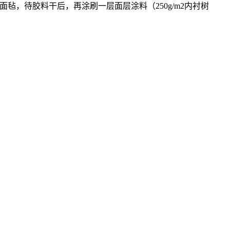
面毡，待胶料干后，再涂刷一层面层涂料（250g/m2内衬树